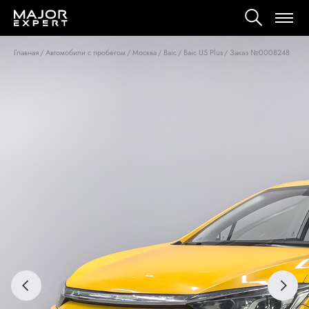
Главная
/
Автомобили с пробегом
/
Москва
/
Baic
/
Baic U5 Plus
/
Заказ №0008248