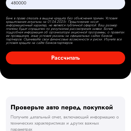
Банк в праве отказать в выдаче кредита без объяснения причин. Условия
кредитования актуальны на 01.04.2025г. Предложение носит
информационный характер, не является публичной офертой. Ваш размер
платежа будет определен по результатам рассмотрения заявки. Более
подробная информация об организаторе акционной программы, о правилах
ее проведения, иные условия указаны на официальных сайтах банков-
партнеров. Оценивайте свои финансовые возможности и риски. Изучите все
условия кредита на сайте банков-партнеров.
Рассчитать
Проверьте авто перед покупкой
Получите детальный отчет, включающий информацию о
технических характеристиках и других важных
параметрах