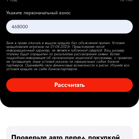
Укажите первоначальный взнос
Банк в праве отказать в выдаче кредита без объяснения причин. Условия
кредитования актуальны на 01.04.2025г. Предложение носит
информационный характер, не является публичной офертой. Ваш размер
платежа будет определен по результатам рассмотрения заявки. Более
подробная информация об организаторе акционной программы, о правилах
ее проведения, иные условия указаны на официальных сайтах банков-
партнеров. Оценивайте свои финансовые возможности и риски. Изучите все
условия кредита на сайте банков-партнеров.
Рассчитать
Проверьте авто перед покупкой