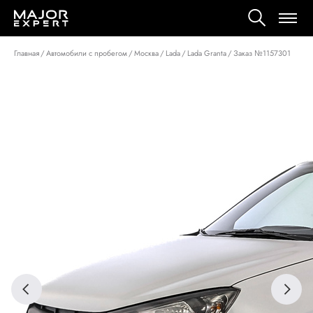
Главная
/
Автомобили с пробегом
/
Москва
/
Lada
/
Lada Granta
/
Заказ №1157301