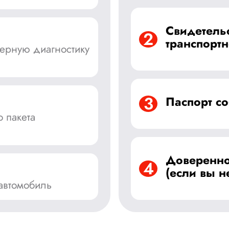
Свидетельс
2
транспортн
ерную диагностику
3
Паспорт с
 пакета
Доверенно
4
(если вы н
автомобиль