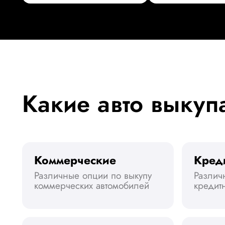
Какие авто выкуп
Коммерческие
Кред
Различные опции по выкупу
Различ
коммерческих автомобилей
кредит