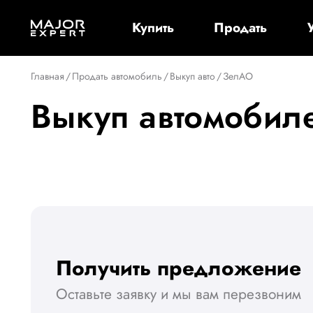
Купить
Продать
Главная
/
Продать автомобиль
/
Выкуп авто
/
ЗелАО
Выкуп автомобил
Получить предложение
Оставьте заявку и мы вам перезвоним