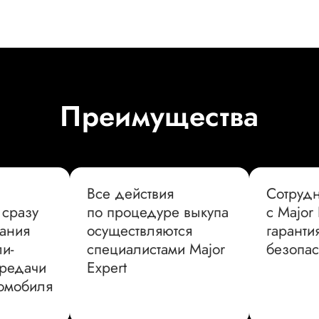
Преимущества
Все действия
Сотрудн
 сразу
по процедуре выкупа
с Major
ания
осуществляются
гаранти
и-
специалистами Major
безопас
ередачи
Expert
томобиля