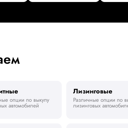
аем
итные
Лизинговые
ные опции по выкупу
Различные опции по в
ных автомобилей
лизинговых автомобил