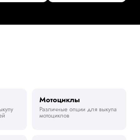
Мотоциклы
ыкупу
Различные опции для выкупа
ей
мотоциклов