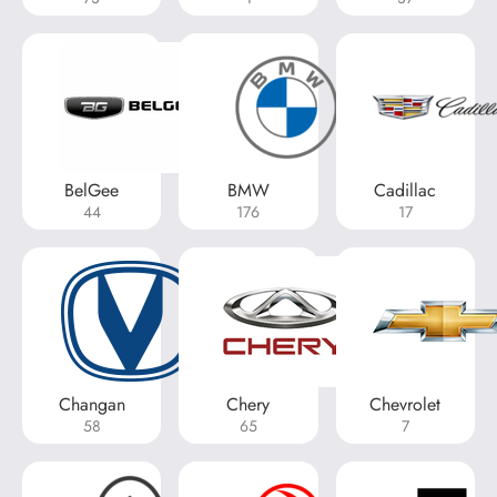
BelGee
BMW
Cadillac
44
176
17
Changan
Chery
Chevrolet
58
65
7