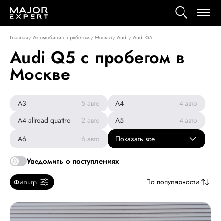
Главная
/
Автомобили с пробегом
/
Москва
/
Audi
/
Audi Q5
Audi Q5 с пробегом в
Москве
A3
5
авто
A4
4
авто
A4 allroad quattro
2
авто
A5
4
авто
A6
6
авто
Показать все
Уведомить о поступлениях
По популярности
Фильтр