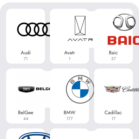
Audi
Avatr
Baic
71
1
37
BelGee
BMW
Cadillac
44
177
17