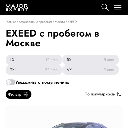
Главная
/
Автомобили с пробегом
/
Москва
/
EXEED
EXEED с пробегом в
Москве
LX
12
авто
RX
5
авто
TXL
22
авто
VX
9
авто
Уведомить о поступлениях
По популярности
Фильтр