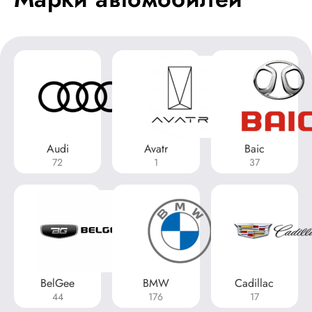
Audi
Avatr
Baic
72
1
37
BelGee
BMW
Cadillac
44
176
17