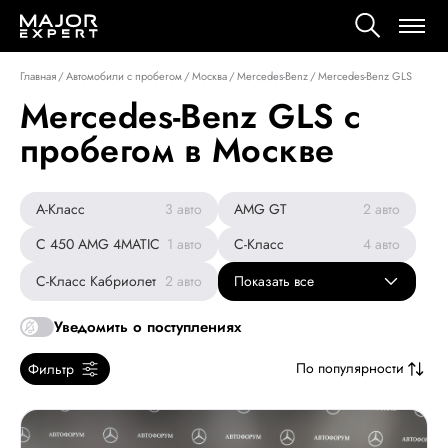
Главная
/
Автомобили с пробегом
/
Москва
/
Mercedes-Benz
/
Mercedes-Benz GLS
Mercedes-Benz GLS с
пробегом в Москве
A-Класс
3
авто
AMG GT
2
авто
C 450 AMG 4MATIC
1
авто
C-Класс
4
авто
C-Класс Кабриолет
2
авто
Показать все
Уведомить о поступлениях
По популярности
Фильтр