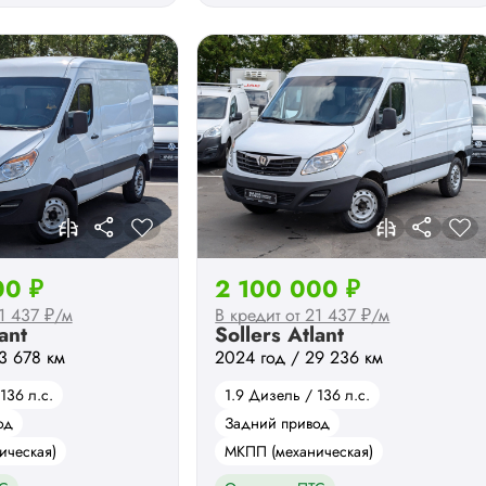
00 ₽
2 100 000 ₽
21 437 ₽/м
В кредит от 21 437 ₽/м
ant
Sollers Atlant
3 678 км
2024 год / 29 236 км
136 л.с.
1.9 Дизель / 136 л.с.
од
Задний привод
ическая)
МКПП (механическая)