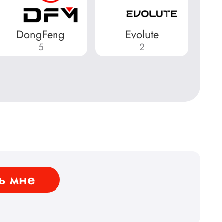
DongFeng
Evolute
5
2
ь мне