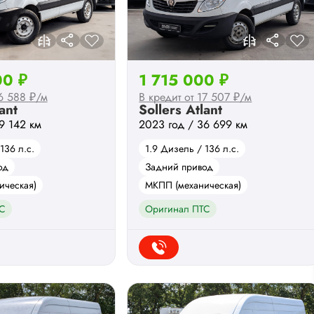
00 ₽
1 715 000 ₽
16 588 ₽/м
В кредит от 17 507 ₽/м
ant
Sollers Atlant
9 142 км
2023 год / 36 699 км
136 л.с.
1.9 Дизель / 136 л.с.
од
Задний привод
ическая)
МКПП (механическая)
С
Оригинал ПТС