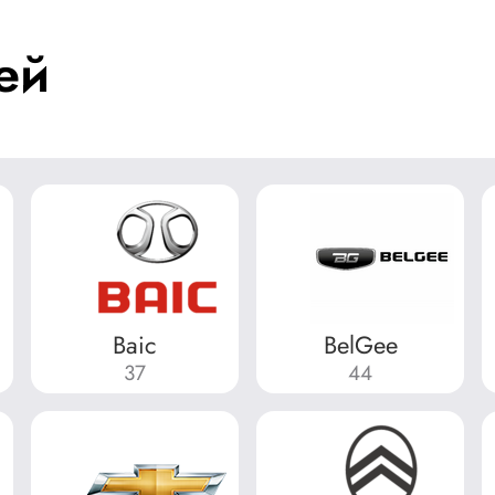
ей
Baic
BelGee
37
44