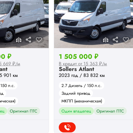
00 ₽
1 505 000 ₽
15 669 ₽/м
В кредит от 15 363 ₽/м
ant
Sollers Atlant
5 901 км
2023 год / 83 832 км
150 л.с.
2.7 Дизель / 150 л.с.
од
Задний привод
ическая)
МКПП (механическая)
ец
Оригинал ПТС
Один владелец
Оригинал ПТС