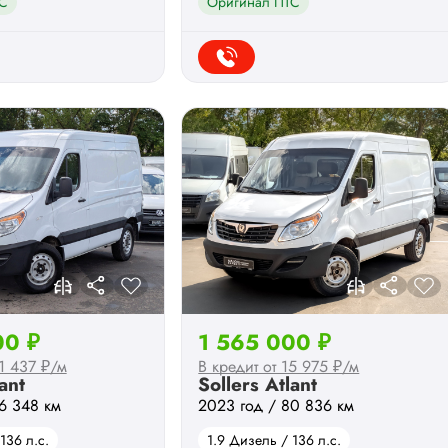
С
Оригинал ПТС
00 ₽
1 565 000 ₽
21 437 ₽/м
В кредит от 15 975 ₽/м
ant
Sollers Atlant
6 348 км
2023 год / 80 836 км
136 л.с.
1.9 Дизель / 136 л.с.