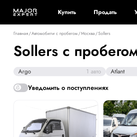
Купить
Продать
Главная
/
Автомобили с пробегом
/
Москва
/
Sollers
Sollers с пробего
Argo
1
авто
Atlant
Уведомить о поступлениях