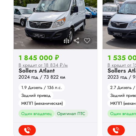
1 845 000 ₽
1 535 0
В кредит от 18 834 ₽/м
В кредит от 
Sollers Atlant
Sollers Atl
2024 год / 73 822 км
2023 год / 9
1.9 Дизель / 136 л.с.
2.7 Дизель / 
Задний привод
Задний прив
МКПП (механическая)
МКПП (механ
Один владелец
Оригинал ПТС
Один владел