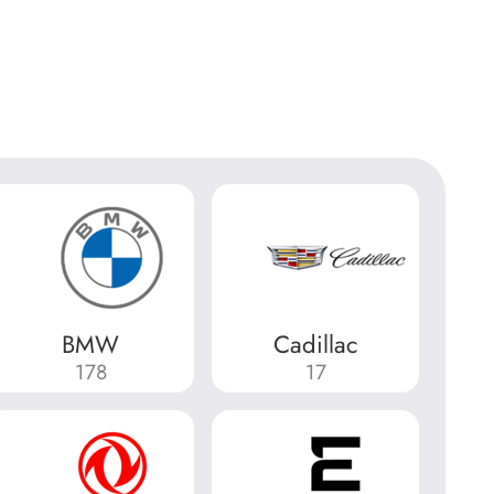
BMW
Cadillac
178
17