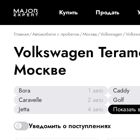
Купить
Продать
Главная
/
Автомобили с пробегом
/
Москва
/
Volkswagen
/
Volksw
Volkswagen Teram
Москве
Bora
1
авто
Caddy
Caravelle
2
авто
Golf
Jetta
4
авто
Показать 
Уведомить о поступлениях