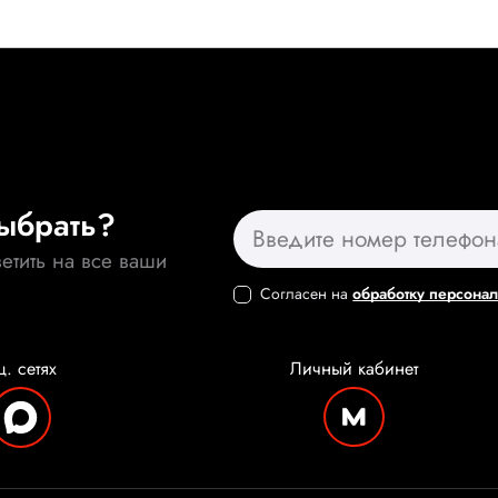
выбрать?
етить на все ваши
Согласен на
обработку персона
ц. сетях
Личный
кабинет