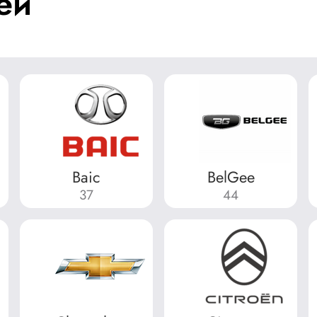
ей
Baic
BelGee
37
44