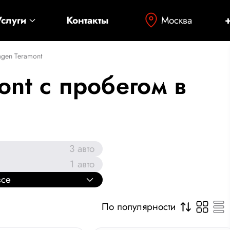
Москва
Услуги
Контакты
agen Teramont
ont с пробегом в
3
авто
1
авто
все
По популярности