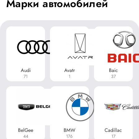
Марки автомобилей
Audi
Avatr
Baic
71
1
37
BelGee
BMW
Cadillac
44
176
17