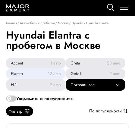
Главная
/
Автомобили с пробегом
/
Москва
/
Hyundai
/
Hyundai Elantra
Hyundai Elantra с
пробегом в Москве
Accent
1
авто
Creta
23
авто
Elantra
12
авто
Getz I
1
авто
H-1
2
авто
Показать все
Уведомить о поступлениях
По популярности
Фильтр