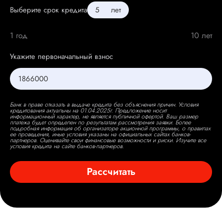
Выберите срок кредита
лет
1 год
10 лет
Укажите первоначальный взнос
Банк в праве отказать в выдаче кредита без объяснения причин. Условия
кредитования актуальны на 01.04.2025г. Предложение носит
информационный характер, не является публичной офертой. Ваш размер
платежа будет определен по результатам рассмотрения заявки. Более
подробная информация об организаторе акционной программы, о правилах
ее проведения, иные условия указаны на официальных сайтах банков-
партнеров. Оценивайте свои финансовые возможности и риски. Изучите все
условия кредита на сайте банков-партнеров.
Рассчитать