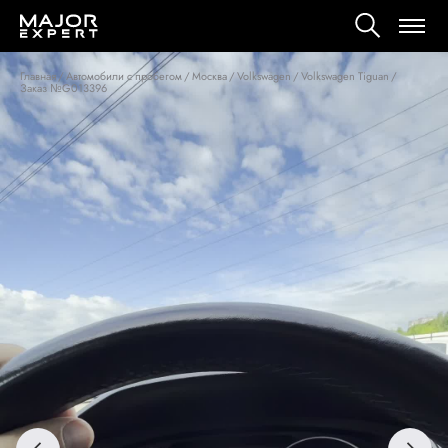
Главная
/
Автомобили с пробегом
/
Москва
/
Volkswagen
/
Volkswagen Tiguan
/
Заказ №G013396